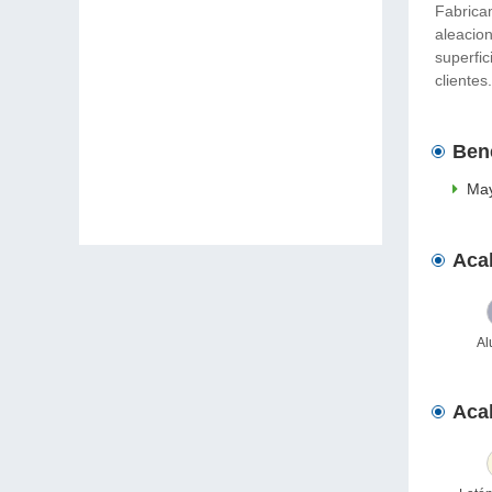
Fabrica
aleacion
superfic
clientes.
Bene
May
Aca
Al
Aca