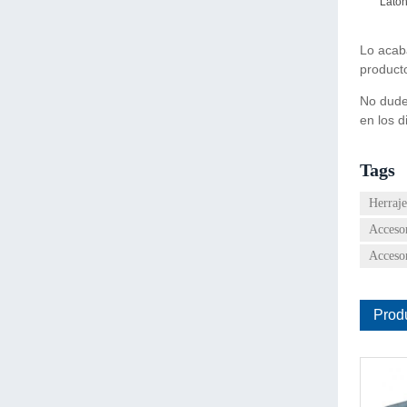
Latón
Lo acab
product
No dude 
en los d
Tags
Herraje
Accesor
Acceso
Prod