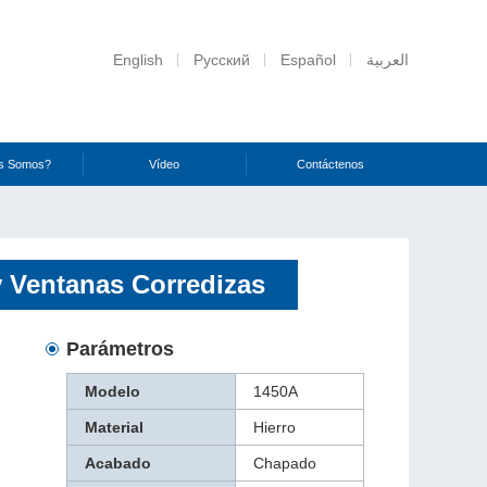
English
Русский
Español
العربية
s Somos?
Vídeo
Contáctenos
y Ventanas Corredizas
Parámetros
Modelo
1450A
Material
Hierro
Acabado
Chapado