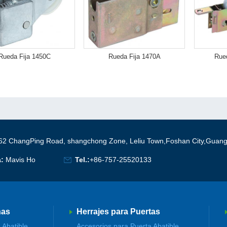
Rueda Fija 1450C
Rueda Fija 1470A
Rue
62 ChangPing Road, shangchong Zone, Leliu Town,Foshan City,Guan
a:
Mavis Ho
Tel.:
+86-757-25520133
nas
Herrajes para Puertas
 Abatible
Accesorios para Puerta Abatible