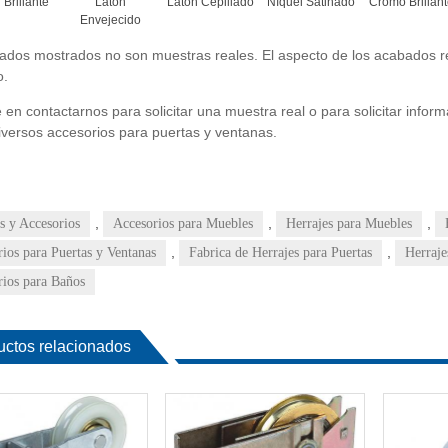
 Brillante
Latón
Latón Cepillado
Níquel Satinado
Cromo Brillan
Envejecido
ados mostrados no son muestras reales. El aspecto de los acabados rea
o.
en contactarnos para solicitar una muestra real o para solicitar infor
iversos accesorios para puertas y ventanas.
,
,
,
s y Accesorios
Accesorios para Muebles
Herrajes para Muebles
,
,
ios para Puertas y Ventanas
Fabrica de Herrajes para Puertas
Herraje
rios para Baños
uctos relacionados