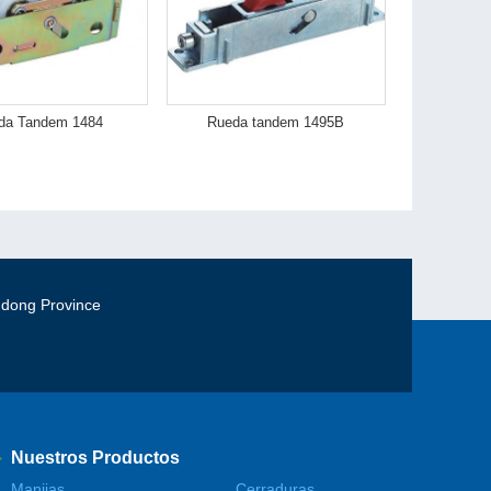
da Tandem 1484
Rueda tandem 1495B
gdong Province
Nuestros Productos
Manijas
Cerraduras