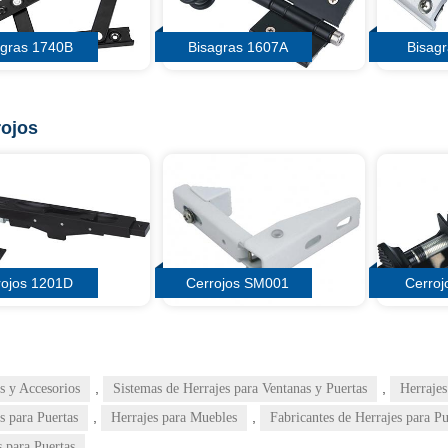
agras 1740B
Bisagras 1607A
Bisag
rojos
rojos 1201D
Cerrojos SM001
Cerro
,
,
s y Accesorios
Sistemas de Herrajes para Ventanas y Puertas
Herrajes
,
,
s para Puertas
Herrajes para Muebles
Fabricantes de Herrajes para Pu
 para Puertas