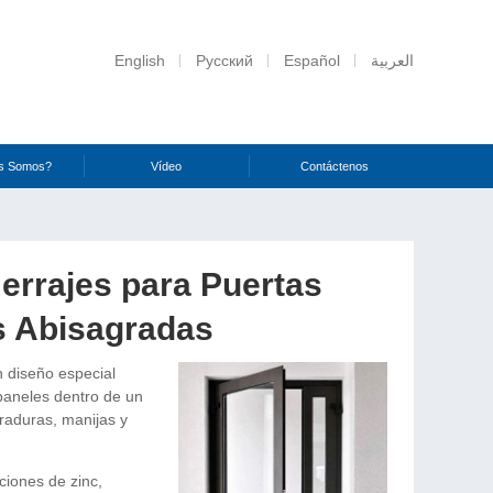
English
Русский
Español
العربية
s Somos?
Vídeo
Contáctenos
errajes para Puertas
s Abisagradas
 diseño especial
paneles dentro de un
raduras, manijas y
iones de zinc,