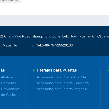
62 ChangPing Road, shangchong Zone, Leliu Town,Foshan City,Guan
a:
Mavis Ho
Tel.:
+86-757-25520133
nas
Herrajes para Puertas
 Abatible
Accesorios para Puerta Abatible
 Corrediza
Accesorios para Puerta Corrediza
 Proyectante
Accesorios para Puerta Plegable
de Guillotina