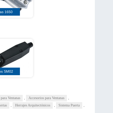
ras 1650
jos SM02
,
,
 para Ventanas
Accesorios para Ventanas
,
,
,
ertas
Herrajes Arquitectónicos
Sistema Puerta