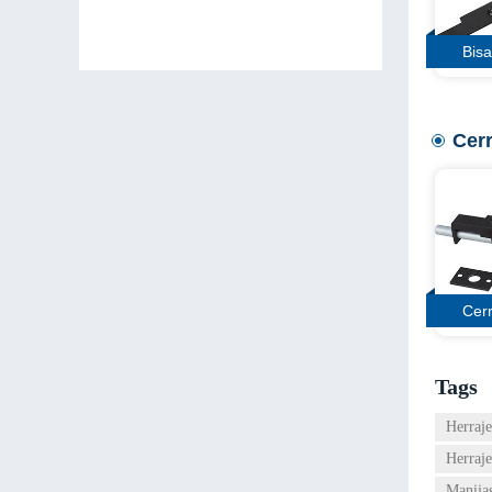
Bis
Cer
Cer
Tags
Herraje
Herraje
Manijas