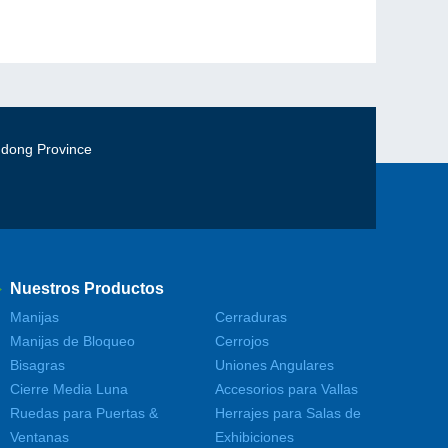
gdong Province
Nuestros Productos
Manijas
Cerraduras
Manijas de Bloqueo
Cerrojos
Bisagras
Uniones Angulares
Cierre Media Luna
Accesorios para Vallas
Ruedas para Puertas &
Herrajes para Salas de
Ventanas
Exhibiciones