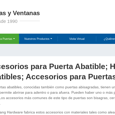
as y Ventanas
sde 1990
ra Puertas
Nuestros Productos
Visita Virtual
¿Quiéne
esorios para Puerta Abatible; H
tibles; Accesorios para Puerta
rtas abatibles, conocidas también como puertas abisagradas, tienen un
 permite abrirse para adentro o para afuera. Pueden haber uno o más 
Los accesorios más comunes de este tipo de puertas son bisagras, cer
.
ng Hardware fabrica estos accesorios con materiales tales como aleac