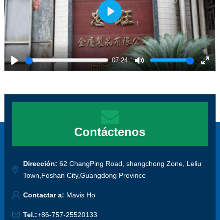
Play
07:24
Play
Mute
Ente
full
Contáctenos
Dirección:
62 ChangPing Road, shangchong Zone, Leliu
Town,Foshan City,Guangdong Province
Contactar a:
Mavis Ho
Tel.:
+86-757-25520133