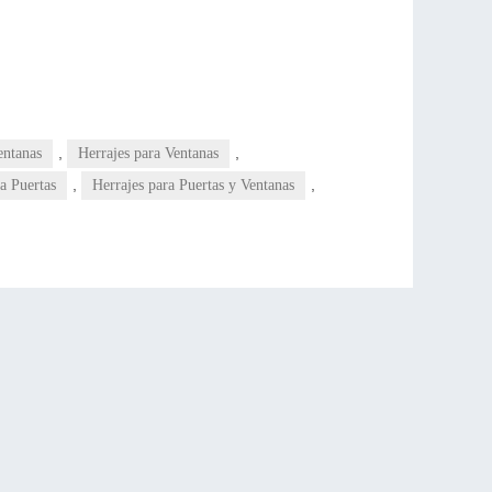
,
,
entanas
Herrajes para Ventanas
,
,
a Puertas
Herrajes para Puertas y Ventanas