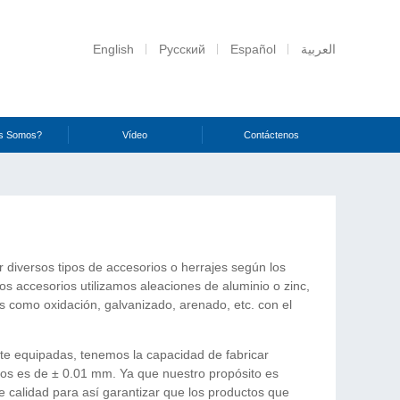
English
Русский
Español
العربية
s Somos?
Vídeo
Contáctenos
iversos tipos de accesorios o herrajes según los
ros accesorios utilizamos aleaciones de aluminio o zinc,
es como oxidación, galvanizado, arenado, etc. con el
te equipadas, tenemos la capacidad de fabricar
ios es de ± 0.01 mm. Ya que nuestro propósito es
e calidad para así garantizar que los productos que