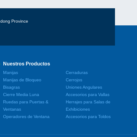
gdong Province
Nuestros Productos
Manijas
Cerraduras
Manijas de Bloqueo
Cerrojos
Bisagras
Uniones Angulares
Cierre Media Luna
Accesorios para Vallas
Ruedas para Puertas &
Herrajes para Salas de
Ventanas
Exhibiciones
Operadores de Ventana
Accesorios para Toldos