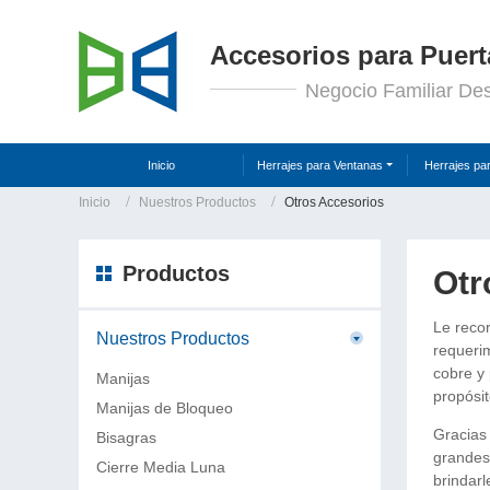
Accesorios para Puert
Negocio Familiar De
Inicio
Herrajes para Ventanas
Herrajes pa
Inicio
Nuestros Productos
Otros Accesorios
Productos
Otr
Le reco
Nuestros Productos
requerim
cobre y 
Manijas
propósit
Manijas de Bloqueo
Gracias
Bisagras
grandes
Cierre Media Luna
brindarl