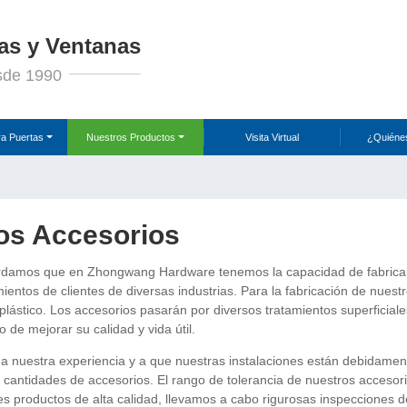
as y Ventanas
sde 1990
ra Puertas
Nuestros Productos
Visita Virtual
¿Quiéne
os Accesorios
rdamos que en Zhongwang Hardware tenemos la capacidad de fabricar d
ientos de clientes de diversas industrias. Para la fabricación de nuest
plástico. Los accesorios pasarán por diversos tratamientos superficial
o de mejorar su calidad y vida útil.
 a nuestra experiencia y a que nuestras instalaciones están debidamen
 cantidades de accesorios. El rango de tolerancia de nuestros accesor
es productos de alta calidad, llevamos a cabo rigurosas inspecciones d