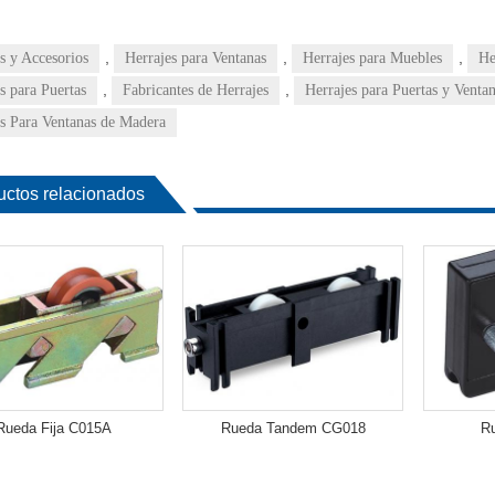
,
,
,
s y Accesorios
Herrajes para Ventanas
Herrajes para Muebles
He
,
,
s para Puertas
Fabricantes de Herrajes
Herrajes para Puertas y Venta
s Para Ventanas de Madera
uctos relacionados
Rueda Fija C015A
Rueda Tandem CG018
Ru