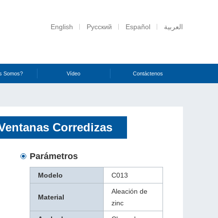
English
Русский
Español
العربية
s Somos?
Vídeo
Contáctenos
 Ventanas Corredizas
Parámetros
Modelo
C013
Aleación de
Material
zinc