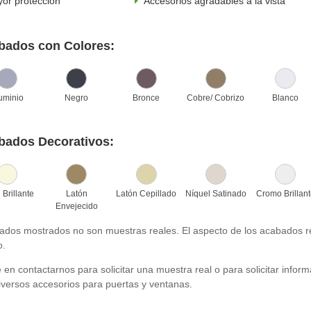
or protección
Accesorios agradables a la vista
bados con Colores:
uminio
Negro
Bronce
Cobre/ Cobrizo
Blanco
bados Decorativos:
 Brillante
Latón
Latón Cepillado
Níquel Satinado
Cromo Brillan
Envejecido
ados mostrados no son muestras reales. El aspecto de los acabados rea
o.
en contactarnos para solicitar una muestra real o para solicitar infor
iversos accesorios para puertas y ventanas.