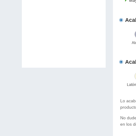
May
Aca
Al
Aca
Latón
Lo acab
product
No dude 
en los d