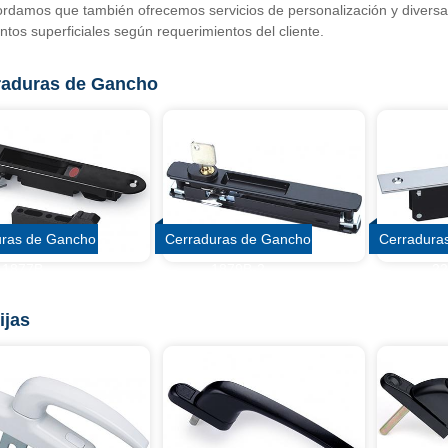
ordamos que también ofrecemos servicios de personalización y divers
ntos superficiales según requerimientos del cliente.
raduras de Gancho
uras de Gancho
Cerraduras de Gancho
Cerradura
1877B
1879B-2
2
ijas