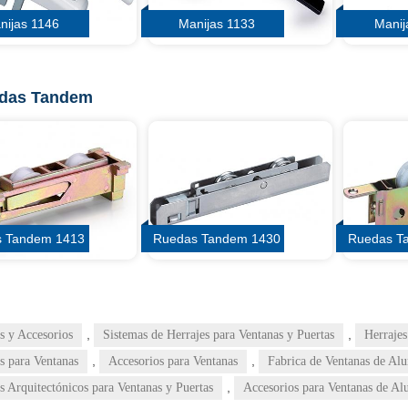
nijas 1146
Manijas 1133
Manij
das Tandem
 Tandem 1413
Ruedas Tandem 1430
Ruedas T
,
,
s y Accesorios
Sistemas de Herrajes para Ventanas y Puertas
Herrajes
,
,
s para Ventanas
Accesorios para Ventanas
Fabrica de Ventanas de Al
,
s Arquitectónicos para Ventanas y Puertas
Accesorios para Ventanas de Al