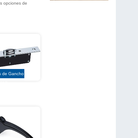
as opciones de
s de Gancho
221B