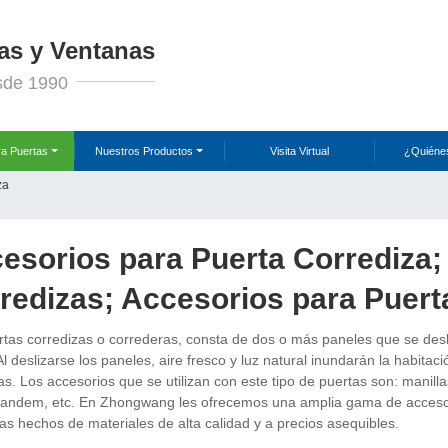
as y Ventanas
sde 1990
ra Puertas
Nuestros Productos
Visita Virtual
¿Quiéne
za
esorios para Puerta Corrediza;
redizas; Accesorios para Puer
rtas corredizas o correderas, consta de dos o más paneles que se des
l deslizarse los paneles, aire fresco y luz natural inundarán la habitac
as. Los accesorios que se utilizan con este tipo de puertas son: manilla
tandem, etc. En Zhongwang les ofrecemos una amplia gama de acceso
as hechos de materiales de alta calidad y a precios asequibles.