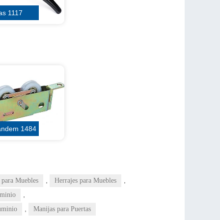
as 1117
andem 1484
,
,
 para Muebles
Herrajes para Muebles
,
uminio
,
uminio
Manijas para Puertas