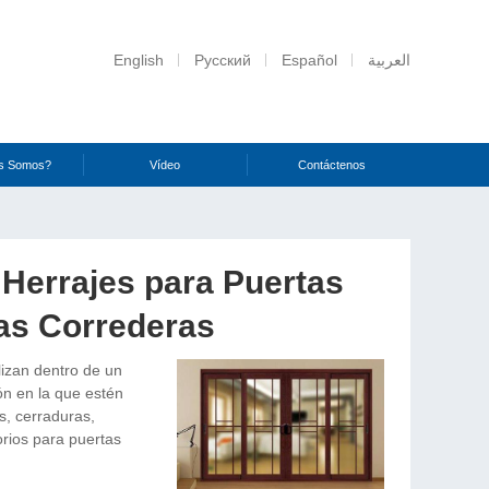
English
Русский
Español
العربية
s Somos?
Vídeo
Contáctenos
 Herrajes para Puertas
tas Correderas
lizan dentro de un
ión en la que estén
s, cerraduras,
rios para puertas