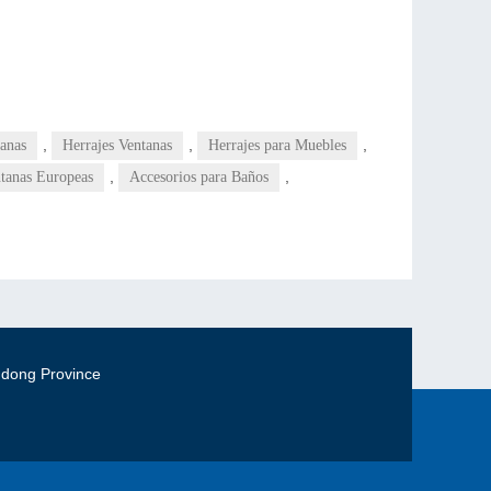
,
,
,
tanas
Herrajes Ventanas
Herrajes para Muebles
,
,
ntanas Europeas
Accesorios para Baños
gdong Province