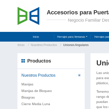
Accesorios para Puert
Negocio Familiar De
Inicio
Herrajes para Ventanas
Herrajes pa
Inicio
Nuestros Productos
Uniones Angulares
Productos
Uni
Las unio
Nuestros Productos
para es
plástico
Manijas
Manijas de Bloqueo
Tenemos 
rango de
Bisagras
puedan t
Cierre Media Luna
que los 