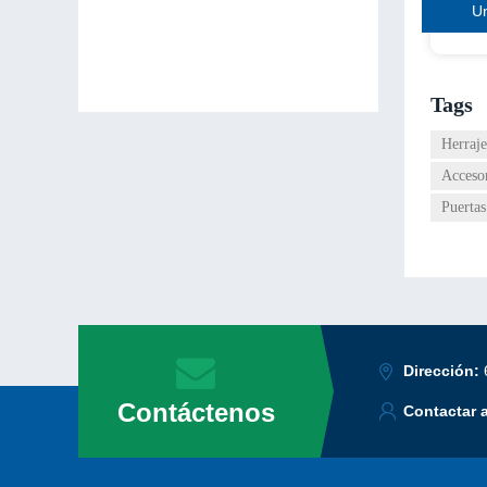
U
Tags
Herraje
Accesor
Puertas
Dirección:
Contáctenos
Contactar 