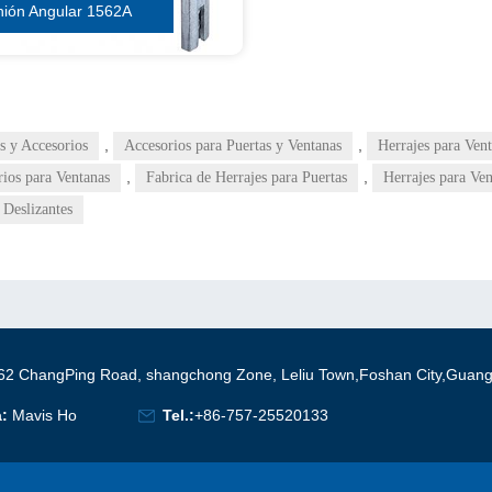
nión Angular 1562A
,
,
s y Accesorios
Accesorios para Puertas y Ventanas
Herrajes para Ven
,
,
ios para Ventanas
Fabrica de Herrajes para Puertas
Herrajes para Ve
 Deslizantes
62 ChangPing Road, shangchong Zone, Leliu Town,Foshan City,Guan
a:
Mavis Ho
Tel.:
+86-757-25520133