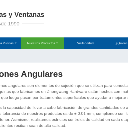
as y Ventanas
sde 1990
ra Puertas
Nuestros Productos
Visita Virtual
¿Quiéne
ones Angulares
nes angulares son elementos de sujeción que se utilizan para conectar
quinas que fabricamos en Zhongwang Hardware están hechos con mater
, que luego pasan por tratamientos superficiales que ayudar a mejorar su
la capacidad de llevar a cabo fabricación de grandes cantidades de ac
 tolerancia de nuestros productos es de ± 0.01 mm, cumpliendo con los
ener. Asimismo, realizamos estrictos controles de calidad en cada eta
clientes reciban sean de alta calidad.